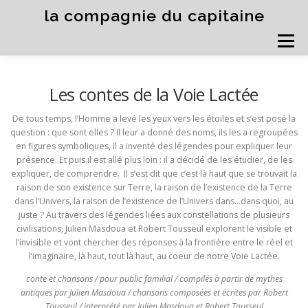
Aller
la compagnie du capitaine
au
contenu
Menu
THÉÂTRE
IMPRO
JEUNE PUBLIC
CONTE
Les contes de la Voie Lactée
COURS & STAGES
COLLOQUE / SEMINAIRE
De tous temps, l’Homme a levé les yeux vers les étoiles et s’est posé la
MURDER PARTY
VISITES DÉCALÉES
question : que sont elles ? Il leur a donné des noms, ils les a regroupées
en figures symboliques, il a inventé des légendes pour expliquer leur
présence. Et puis il est allé plus loin : il a décidé de les étudier, de les
expliquer, de comprendre. Il s’est dit que c’est là haut que se trouvait la
raison de son existence sur Terre, la raison de l’existence de la Terre
dans l’Univers, la raison de l’existence de l’Univers dans…dans quoi, au
juste ? Au travers des légendes liées aux constellations de plusieurs
civilisations, Julien Masdoua et Robert Tousseul explorent le visible et
l’invisible et vont chercher des réponses à la frontière entre le réel et
l’imaginaire, là haut, tout là haut, au coeur de notre Voie Lactée.
conte et chansons / pour public familial / compilés à partir de mythes
antiques par Julien Masdoua / chansons composées et écrites par Robert
Tousseul / interprété par Julien Masdoua et Robert Tousseul