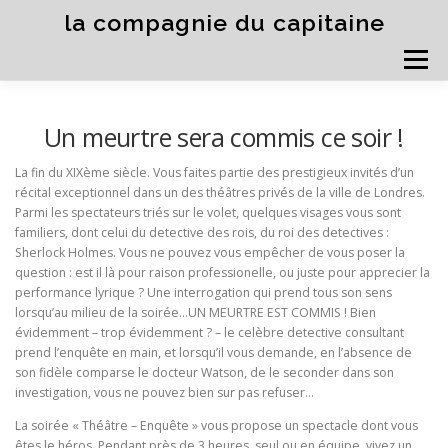
Aller
la compagnie du capitaine
au
contenu
Menu
THÉÂTRE
IMPRO
JEUNE PUBLIC
CONTE
Un meurtre sera commis ce soir !
COURS & STAGES
COLLOQUE / SEMINAIRE
La fin du XIXème siècle. Vous faites partie des prestigieux invités d’un
MURDER PARTY
VISITES DÉCALÉES
récital exceptionnel dans un des théâtres privés de la ville de Londres.
Parmi les spectateurs triés sur le volet, quelques visages vous sont
familiers, dont celui du detective des rois, du roi des detectives :
Sherlock Holmes. Vous ne pouvez vous empêcher de vous poser la
question : est il là pour raison professionelle, ou juste pour apprecier la
performance lyrique ? Une interrogation qui prend tous son sens
lorsqu’au milieu de la soirée…UN MEURTRE EST COMMIS ! Bien
évidemment – trop évidemment ? – le celèbre detective consultant
prend l’enquête en main, et lorsqu’il vous demande, en l’absence de
son fidèle comparse le docteur Watson, de le seconder dans son
investigation, vous ne pouvez bien sur pas refuser…
La soirée « Théâtre – Enquête » vous propose un spectacle dont vous
êtes le héros. Pendant près de 3 heures, seul ou en équipe, vivez un